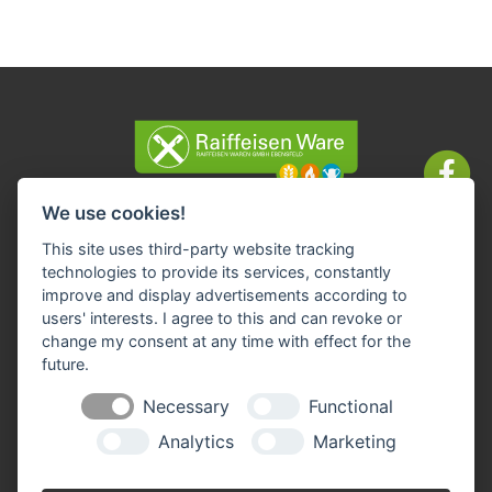
We use cookies!
Impressum
Datenschutz
AGBs
Widerruf-Formular
This site uses third-party website tracking
Cookie-Einstellungen ändern
technologies to provide its services, constantly
improve and display advertisements according to
Raiffeisen Waren GmbH Ebensfeld
users' interests. I agree to this and can revoke or
Frankenstraße 5
change my consent at any time with effect for the
96250 Ebensfeld
future.
Telefon: 09573-9636-0
Necessary
Functional
Fax: 09573-9636-36
E-Mail:
info(at)raiffeisen-ebensfeld.de
Analytics
Marketing