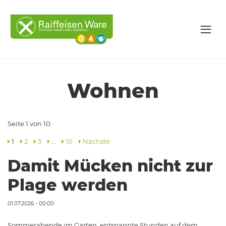
Wohnen
Seite 1 von 10.
1
2
3
…
10
Nächste
Damit Mücken nicht zur
Plage werden
01.07.2026 - 00:00
Sommerabende im Garten, entspannte Stunden auf dem