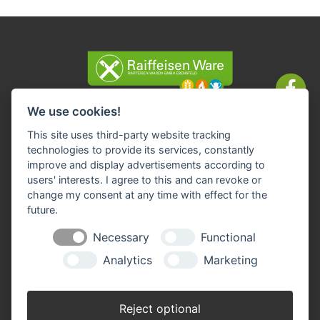
We use cookies!
Impressum
Datenschutz
AGBs
Widerruf-Formular
This site uses third-party website tracking
Cookie-Einstellungen ändern
technologies to provide its services, constantly
improve and display advertisements according to
Raiffeisen Waren GmbH Ebensfeld
users' interests. I agree to this and can revoke or
Frankenstraße 5
change my consent at any time with effect for the
96250 Ebensfeld
future.
Telefon: 09573-9636-0
Necessary
Functional
Fax: 09573-9636-36
E-Mail:
info(at)raiffeisen-ebensfeld.de
Analytics
Marketing
Reject optional