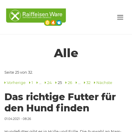
Alle
Seite 25 von 32.
Vorherige
1
…
24
25
26
…
32
Nächste
Das richtige Futter für
den Hund finden
01.04.2021 - 08:26
Hundefutter gibt es in Hülle und Fülle. Die Auswahl an Nass-