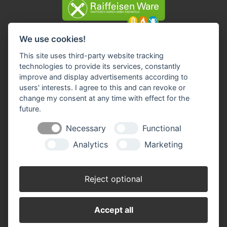
We use cookies!
Impressum
Datenschutz
AGBs
Widerruf-Formular
This site uses third-party website tracking
Cookie-Einstellungen ändern
technologies to provide its services, constantly
improve and display advertisements according to
Raiffeisen Waren GmbH Ebensfeld
users' interests. I agree to this and can revoke or
Frankenstraße 5
change my consent at any time with effect for the
96250 Ebensfeld
future.
Telefon: 09573-9636-0
Necessary
Functional
Fax: 09573-9636-36
E-Mail:
info(at)raiffeisen-ebensfeld.de
Analytics
Marketing
Reject optional
Accept all